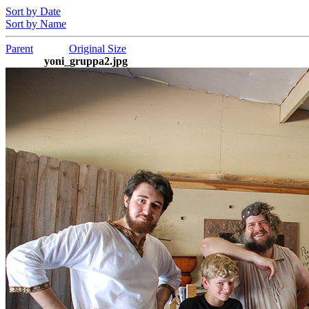
Sort by Date
Sort by Name
Parent
Original Size
yoni_gruppa2.jpg