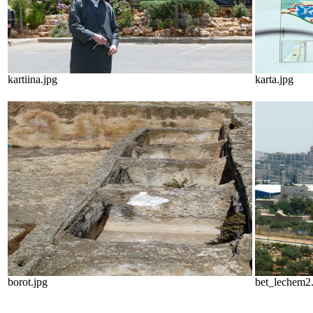
kartiina.jpg
karta.jpg
borot.jpg
bet_lechem2