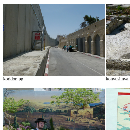
koridor.jpg
konyushnya.