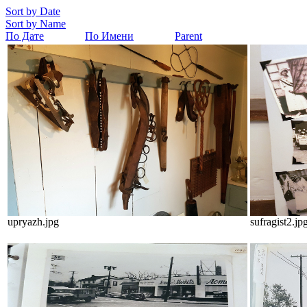
Sort by Date
Sort by Name
По Дате
По Имени
Parent
upryazh.jpg
sufragist2.jp