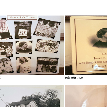
g
sufragist.jpg