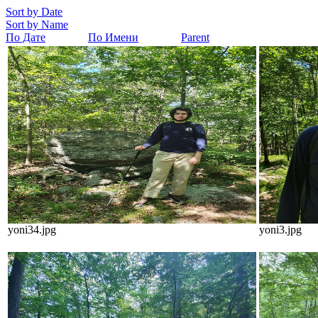
Sort by Date
Sort by Name
По Дате
По Имени
Parent
yoni34.jpg
yoni3.jpg