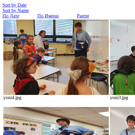
Sort by Date
Sort by Name
По Дате
По Имени
Parent
yoni4.jpg
yoni3.jpg