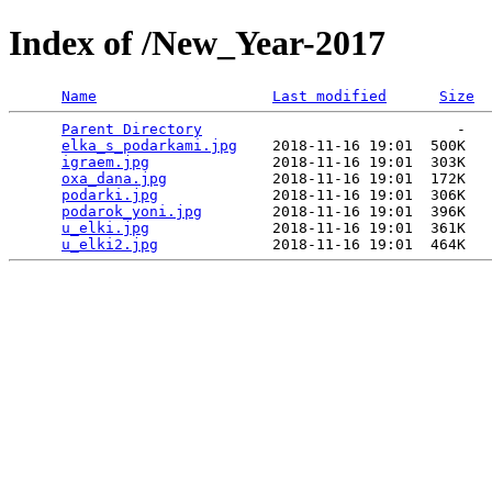
Index of /New_Year-2017
Name
Last modified
Size
Parent Directory
                             -   

elka_s_podarkami.jpg
    2018-11-16 19:01  500K  

igraem.jpg
              2018-11-16 19:01  303K  

oxa_dana.jpg
            2018-11-16 19:01  172K  

podarki.jpg
             2018-11-16 19:01  306K  

podarok_yoni.jpg
        2018-11-16 19:01  396K  

u_elki.jpg
              2018-11-16 19:01  361K  

u_elki2.jpg