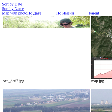
Sort by Date
Sort by Name
Map with photo
По Дате
По Имени
Parent
oxa_deti2.jpg
map.jpg