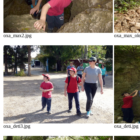
oxa_max2.jpg
oxa_max_ole
oxa_deti3.jpg
oxa_deti.jpg