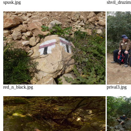
spusk.jpg
shvil_druzim
red_n_black.jpg
prival3.jpg