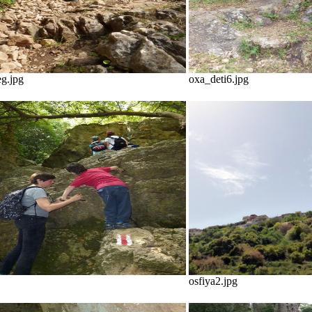
g.jpg
oxa_deti6.jpg
osfiya2.jpg