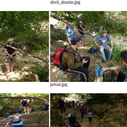
shvil_druzim.jpg
prival.jpg