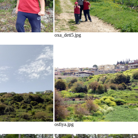
oxa_deti5.jpg
osfiya.jpg