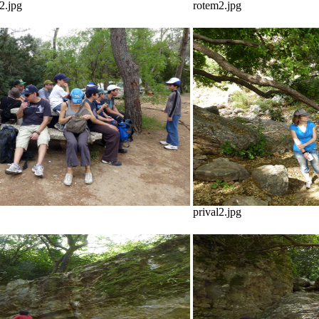
2.jpg
rotem2.jpg
prival2.jpg