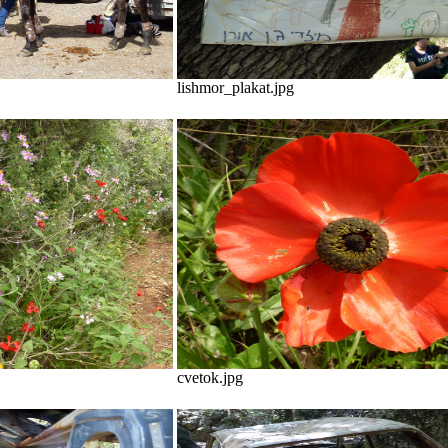
lishmor_plakat.jpg
cvetok.jpg