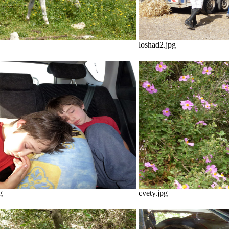
loshad2.jpg
g
cvety.jpg