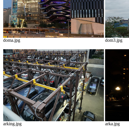
doma.jpg
dom3.jpg
arking.jpg
arka.jpg