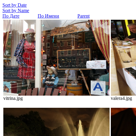
Sort by Date
Sort by Name
По Дате
По Имени
Parent
vitrina.jpg
valera4.jpg