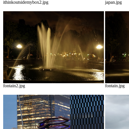
ithinkoutsidemybox2.jpg
japan.jpg
fontain2.jpg
fontain.jpg