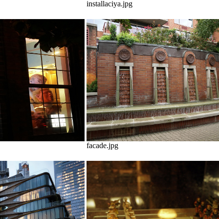
installaciya.jpg
facade.jpg