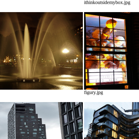
ithinkoutsidemybox.jpg
figury.jpg