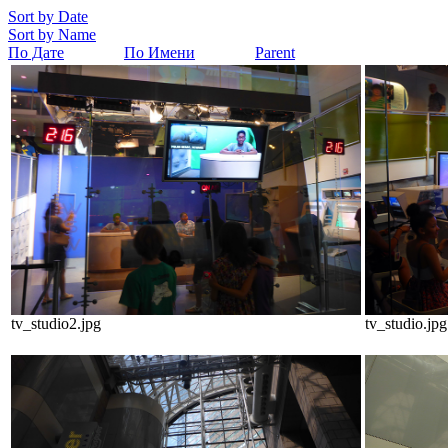
Sort by Date
Sort by Name
По Дате
По Имени
Parent
tv_studio2.jpg
tv_studio.jpg