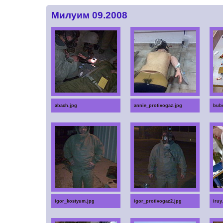
Милуим 09.2008
abach.jpg
annie_protivogaz.jpg
bubo
igor_kostyum.jpg
igor_protivogaz2.jpg
iruy