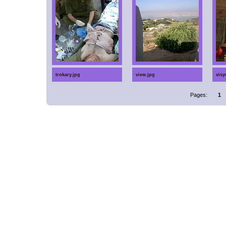
trokary.jpg
view.jpg
visy
Pages:
1