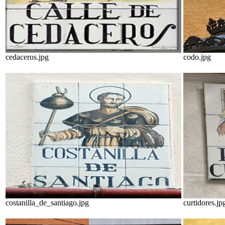
cedaceros.jpg
codo.jpg
costanilla_de_santiago.jpg
curtidores.jp