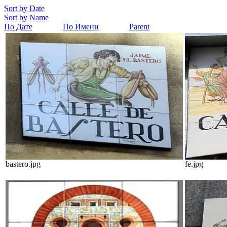
Sort by Date
Sort by Name
По Дате
По Имени
Parent
bastero.jpg
fe.jpg