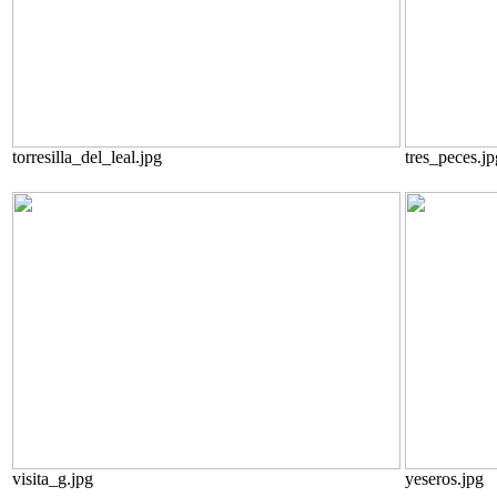
torresilla_del_leal.jpg
tres_peces.jp
visita_g.jpg
yeseros.jpg