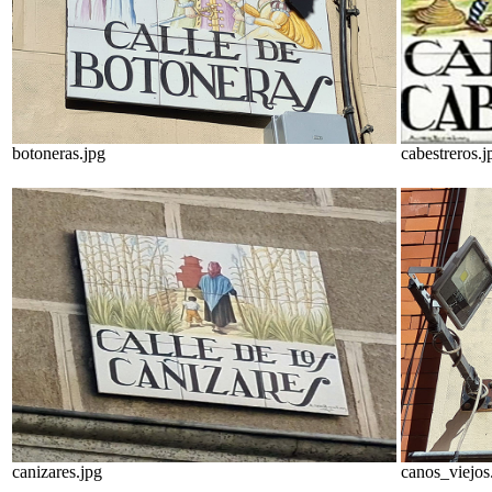
botoneras.jpg
cabestreros.j
canizares.jpg
canos_viejos