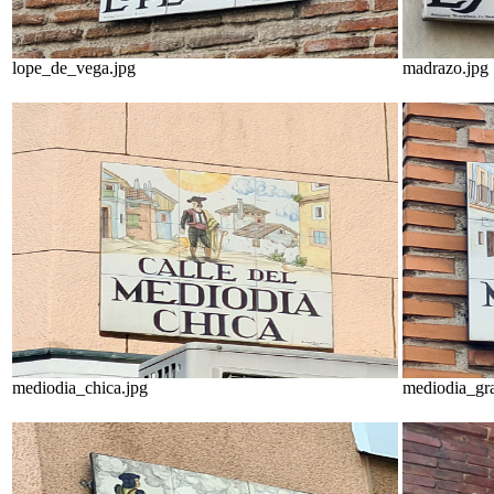
lope_de_vega.jpg
madrazo.jpg
mediodia_chica.jpg
mediodia_gr