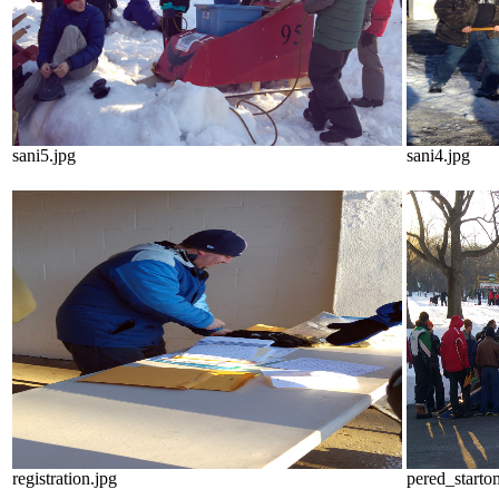
sani5.jpg
sani4.jpg
registration.jpg
pered_starto