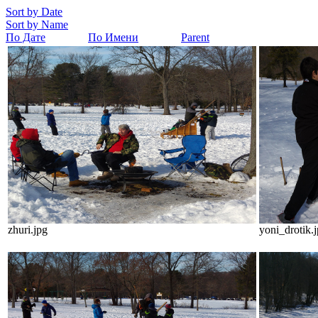
Sort by Date
Sort by Name
По Дате
По Имени
Parent
zhuri.jpg
yoni_drotik.