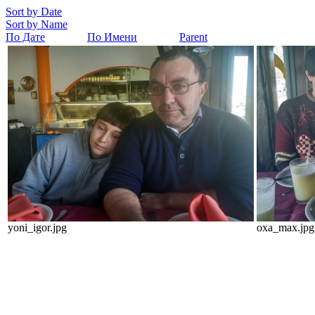
Sort by Date
Sort by Name
По Дате
По Имени
Parent
yoni_igor.jpg
oxa_max.jpg