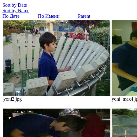
Sort by Date
Sort by Name
По Дате
По Имени
Parent
yoni2.jpg
yoni_max4.j