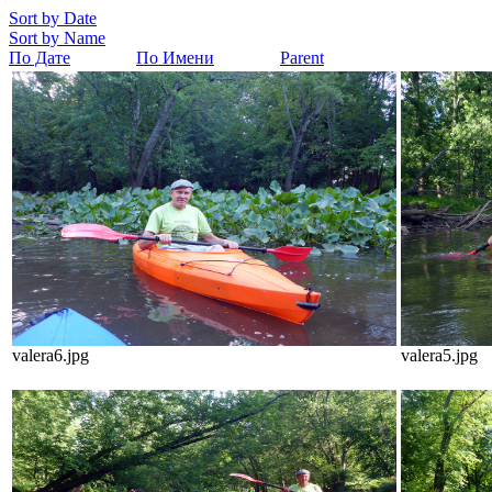
Sort by Date
Sort by Name
По Дате
По Имени
Parent
valera6.jpg
valera5.jpg