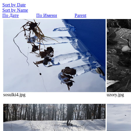
Sort by Date
Sort by Name
По Дате
По Имени
Parent
sosulki4.jpg
uzory.jpg