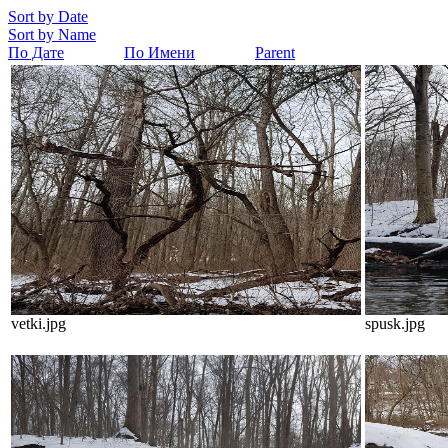
Sort by Date
Sort by Name
По Дате
По Имени
Parent
vetki.jpg
spusk.jpg