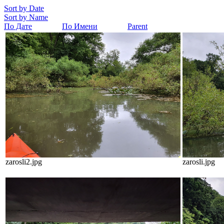
Sort by Date
Sort by Name
По Дате
По Имени
Parent
zarosli2.jpg
zarosli.jpg