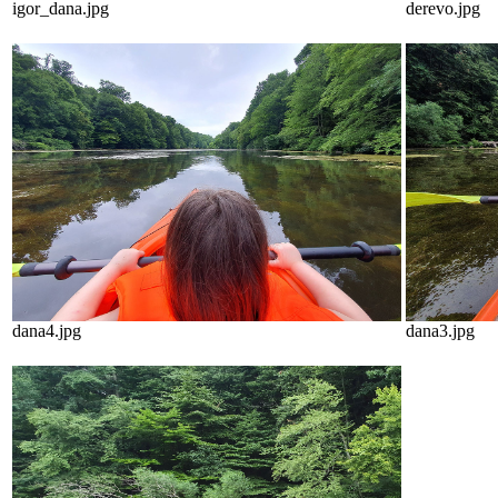
igor_dana.jpg
derevo.jpg
dana4.jpg
dana3.jpg