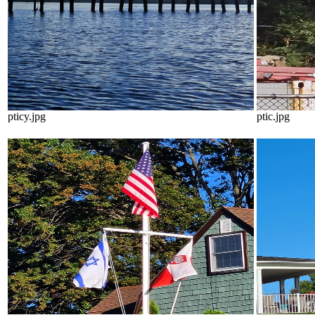
pticy.jpg
ptic.jpg