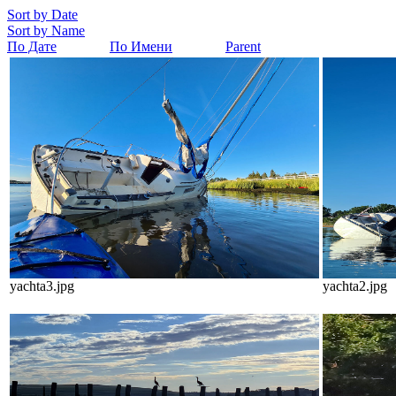
Sort by Date
Sort by Name
По Дате
По Имени
Parent
yachta3.jpg
yachta2.jpg