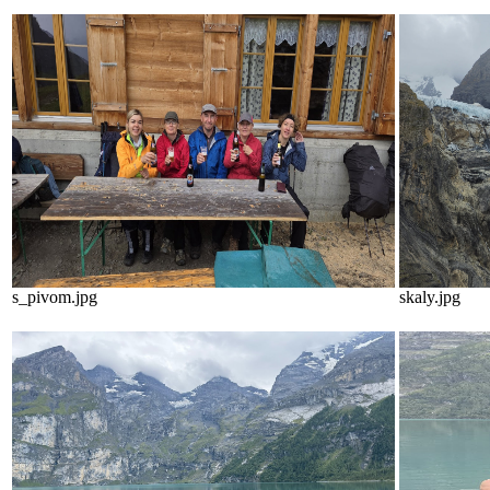
s_pivom.jpg
skaly.jpg