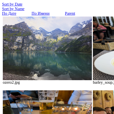
Sort by Date
Sort by Name
По Дате
По Имени
Parent
ozero2.jpg
barley_soup.