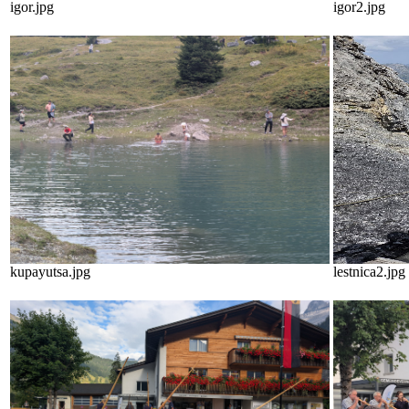
igor.jpg
igor2.jpg
kupayutsa.jpg
lestnica2.jpg