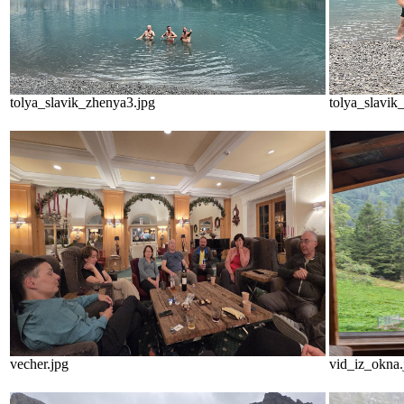
tolya_slavik_zhenya3.jpg
tolya_slavik
vecher.jpg
vid_iz_okna.