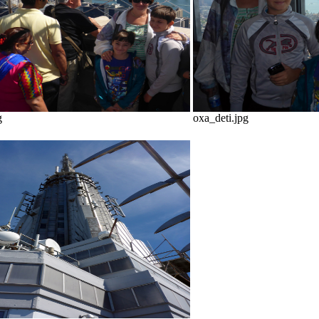
g
oxa_deti.jpg