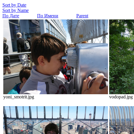
Sort by Date
Sort by Name
По Дате
По Имени
Parent
yoni_smotrit.jpg
vodopad.jpg