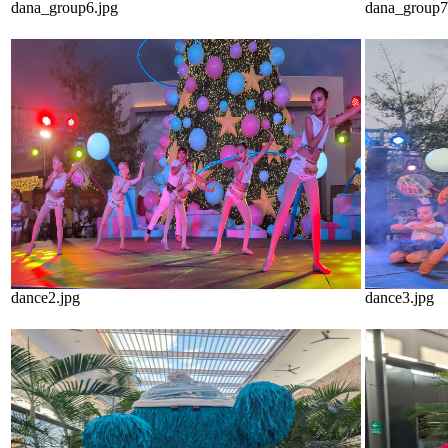
dana_group6.jpg
dana_group7
dance2.jpg
dance3.jpg