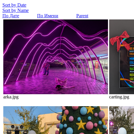
Sort by Date
Sort by Name
По Дате
По Имени
Parent
arka.jpg
carting.jpg