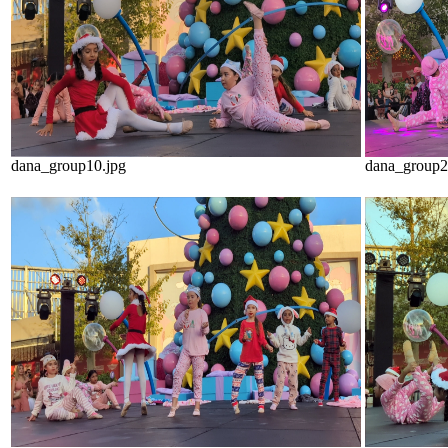
dana_group10.jpg
dana_group2