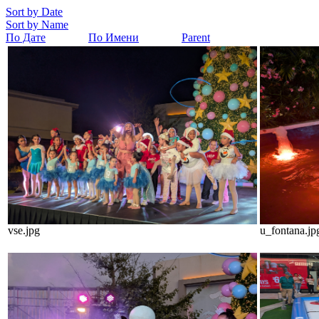
Sort by Date
Sort by Name
По Дате
По Имени
Parent
vse.jpg
u_fontana.jp