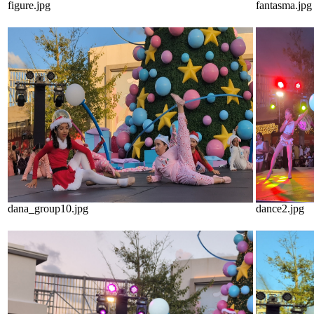
figure.jpg
fantasma.jpg
dana_group10.jpg
dance2.jpg