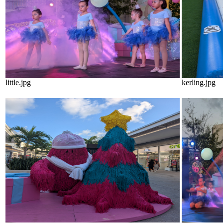
little.jpg
kerling.jpg