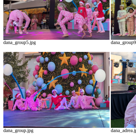
dana_group5.jpg
dana_group9
dana_group.jpg
dana_adrea.j