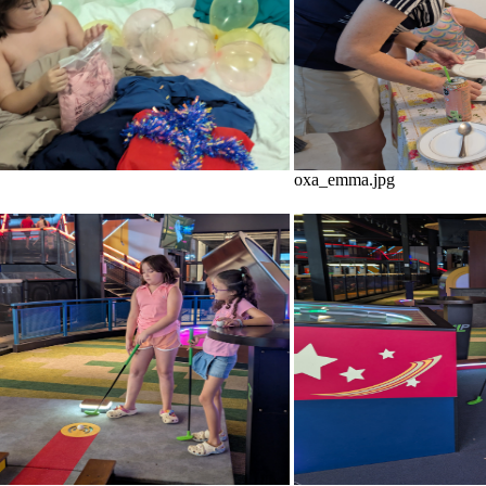
oxa_emma.jpg