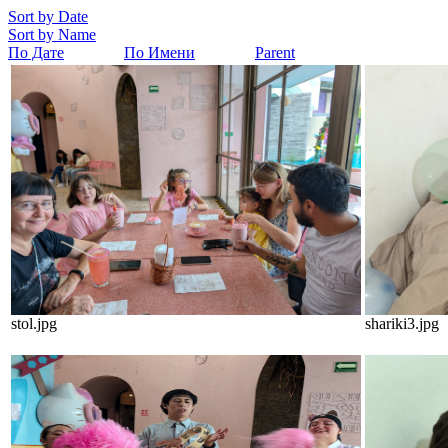
Sort by Date
Sort by Name
По Дате
По Имени
Parent
stol.jpg
shariki3.jpg