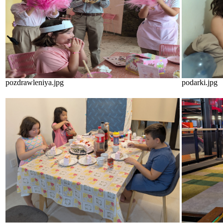
pozdrawleniya.jpg
podarki.jpg