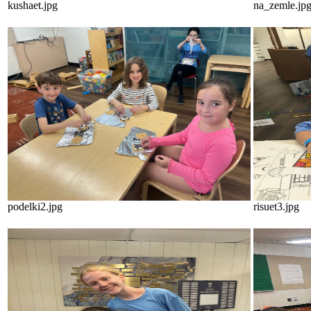
kushaet.jpg
na_zemle.jp
podelki2.jpg
risuet3.jpg