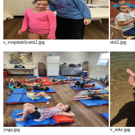
s_vospitatelyami2.jpg
stol2.jpg
yoga.jpg
v_reke.jpg