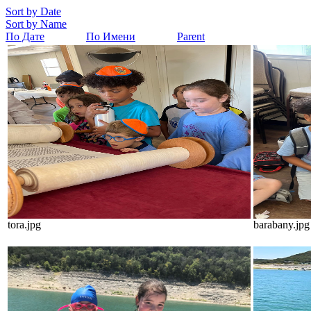
Sort by Date
Sort by Name
По Дате
По Имени
Parent
tora.jpg
barabany.jpg