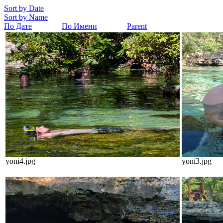
Sort by Date
Sort by Name
По Дате
По Имени
Parent
yoni4.jpg
yoni3.jpg