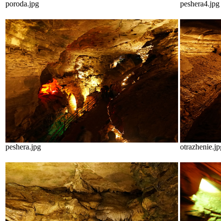
poroda.jpg
peshera4.jpg
peshera.jpg
otrazhenie.jp