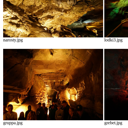
narosty.jpg
lodki3.jpg
gruppa.jpg
grebet.jpg