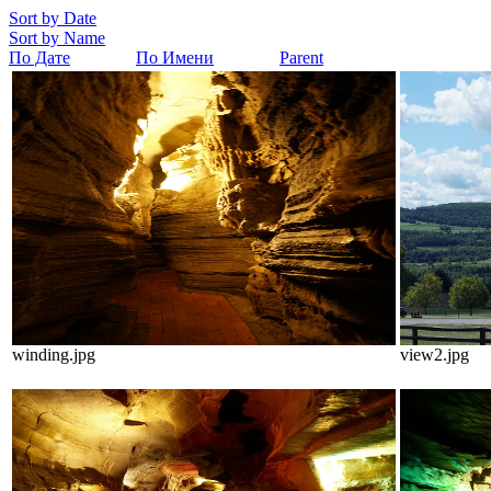
Sort by Date
Sort by Name
По Дате
По Имени
Parent
winding.jpg
view2.jpg